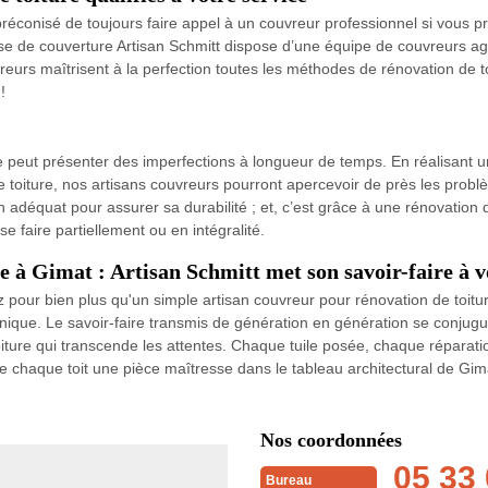
t préconisé de toujours faire appel à un couvreur professionnel si vous p
prise de couverture Artisan Schmitt dispose d’une équipe de couvreurs ag
vreurs maîtrisent à la perfection toutes les méthodes de rénovation de t
!
 peut présenter des imperfections à longueur de temps. En réalisant un 
 toiture, nos artisans couvreurs pourront apercevoir de près les problèmes
en adéquat pour assurer sa durabilité ; et, c’est grâce à une rénovation 
e faire partiellement ou en intégralité.
e à Gimat : Artisan Schmitt met son savoir-faire à v
 pour bien plus qu'un simple artisan couvreur pour rénovation de toitu
ique. Le savoir-faire transmis de génération en génération se conju
oiture qui transcende les attentes. Chaque tuile posée, chaque réparatio
 de chaque toit une pièce maîtresse dans le tableau architectural de Gim
Nos coordonnées
05 33 
Bureau