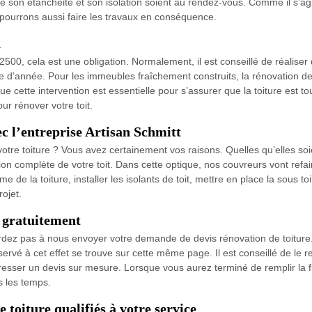
 son étanchéité et son isolation soient au rendez-vous. Comme il s’agit d
pourrons aussi faire les travaux en conséquence.
n
2500, cela est une obligation. Normalement, il est conseillé de réaliser 
e d’année. Pour les immeubles fraîchement construits, la rénovation de t
que cette intervention est essentielle pour s’assurer que la toiture est
ur rénover votre toit.
c l’entreprise Artisan Schmitt
tre toiture ? Vous avez certainement vos raisons. Quelles qu’elles soi
on complète de votre toit. Dans cette optique, nos couvreurs vont refaire
me de la toiture, installer les isolants de toit, mettre en place la sous 
ojet.
e gratuitement
rdez pas à nous envoyer votre demande de devis rénovation de toiture
rvé à cet effet se trouve sur cette même page. Il est conseillé de le r
esser un devis sur mesure. Lorsque vous aurez terminé de remplir la 
s les temps.
toiture qualifiés à votre service