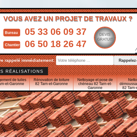
VOUS AVEZ UN PROJET DE TRAVAUX ?
05 33 06 09 37
Bureau
DEVIS
GRATUIT
06 50 18 26 47
Chantier
re rappelé immédiatement:
S RÉALISATIONS
ement de tuiles
Rénovation de toiture
Nettoyage et pose de
Nett
arn-et-Garonne
82 Tarn-et-Garonne
chéneau 82 Tarn-et-
démoussag
Garonne
82 Tarn