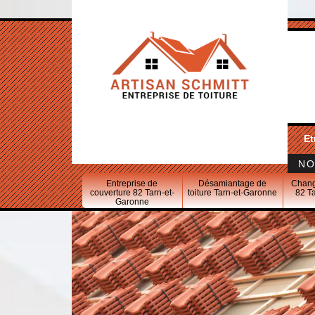
Et
NO
Entreprise de
Désamiantage de
Chang
couverture 82 Tarn-et-
toiture Tarn-et-Garonne
82 T
Garonne