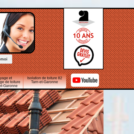
oyage et
Isolation de toiture 82
e de toiture
Tarn-et-Garonne
-et-Garonne