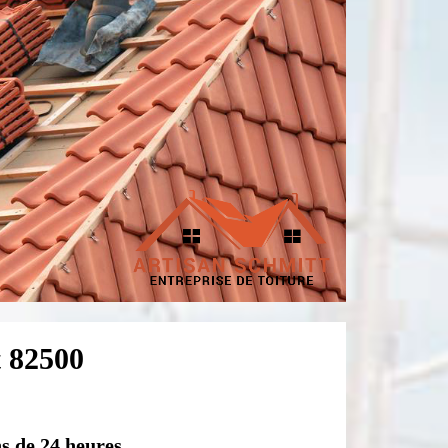
t 82500
s de 24 heures