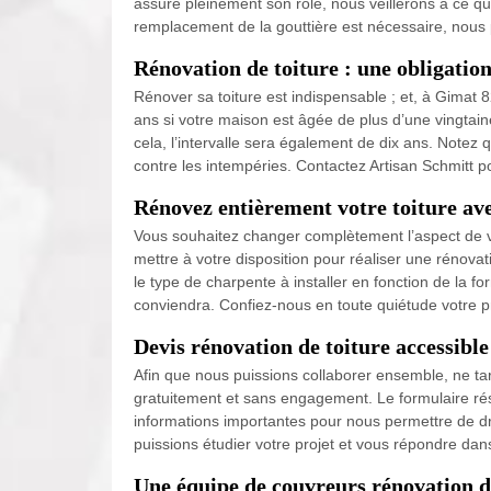
assure pleinement son rôle, nous veillerons à ce que
remplacement de la gouttière est nécessaire, nous 
Rénovation de toiture : une obligatio
Rénover sa toiture est indispensable ; et, à Gimat 8
ans si votre maison est âgée de plus d’une vingtain
cela, l’intervalle sera également de dix ans. Notez 
contre les intempéries. Contactez Artisan Schmitt po
Rénovez entièrement votre toiture ave
Vous souhaitez changer complètement l’aspect de vo
mettre à votre disposition pour réaliser une rénovati
le type de charpente à installer en fonction de la for
conviendra. Confiez-nous en toute quiétude votre pr
Devis rénovation de toiture accessibl
Afin que nous puissions collaborer ensemble, ne ta
gratuitement et sans engagement. Le formulaire rése
informations importantes pour nous permettre de dr
puissions étudier votre projet et vous répondre dan
Une équipe de couvreurs rénovation de 