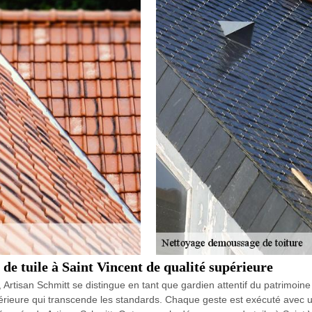
de tuile à Saint Vincent de qualité supérieure
Artisan Schmitt se distingue en tant que gardien attentif du patrimoin
périeure qui transcende les standards. Chaque geste est exécuté avec u