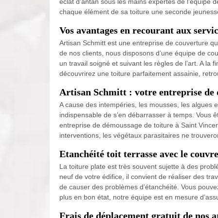
éclat d'antan sous les mains expertes de l'équipe d
chaque élément de sa toiture une seconde jeunesse, t
Vos avantages en recourant aux servic
Artisan Schmitt est une entreprise de couverture q
de nos clients, nous disposons d’une équipe de couv
un travail soigné et suivant les règles de l’art. A la
découvrirez une toiture parfaitement assainie, ret
Artisan Schmitt : votre entreprise de
A cause des intempéries, les mousses, les algues et
indispensable de s’en débarrasser à temps. Vous ête
entreprise de démoussage de toiture à Saint Vincen
interventions, les végétaux parasitaires ne trouveron
Etanchéité toit terrasse avec le couvr
La toiture plate est très souvent sujette à des pro
neuf de votre édifice, il convient de réaliser des tr
de causer des problèmes d’étanchéité. Vous pouvez co
plus en bon état, notre équipe est en mesure d’assu
Frais de déplacement gratuit de nos a