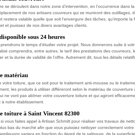
e se déroulent dans notre zone d’intervention, en l’occurrence dans la 
éplacement de nos artisans couvreurs qui se muniront des outillages, d
nt restera valable quelle que soit l’envergure des tâches, qu’importe 
jet et jouissez de nos divers avantages clients.
 disponible sous 24 heures
prendrons le temps d’étudier votre projet. Nous donnerons suite à votr
é comprendra, entre autres, le tarif des prestations des couvreurs, le p
 et la durée de validité de l’offre. Autrement dit, tous les détails relat
re matériau
 votre toiture, que ce soit pour le traitement anti-mousse ou le traite
nt, les produits à utiliser différeront selon le matériau de couverture 
ui ne vont pas abîmer votre couverture toiture et qui agiront efficaceme
 à notre établissement.
e toiture à Saint Vincent 82300
 si vous faites appel à Artisan Schmitt pour réaliser vos travaux de ne
 plus bas du marché afin que vous puissiez nettoyer correctement votre t
liquons variera en fonction du degré de la salissure, de la superficie t