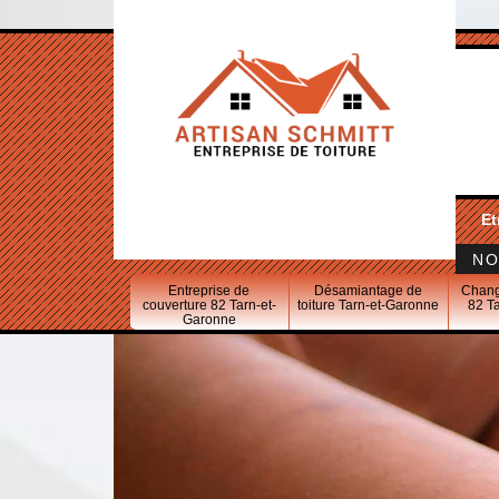
Et
NO
Entreprise de
Désamiantage de
Chang
couverture 82 Tarn-et-
toiture Tarn-et-Garonne
82 T
Garonne