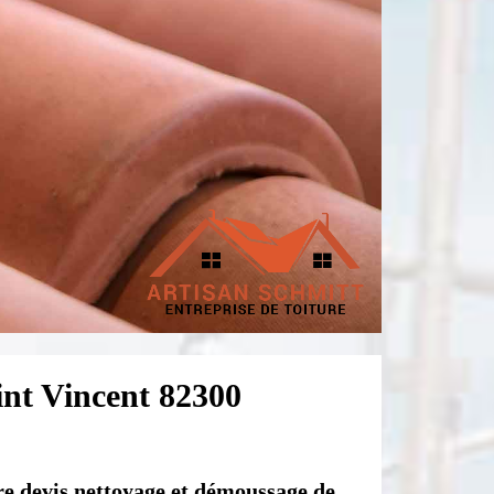
int Vincent 82300
e devis nettoyage et démoussage de