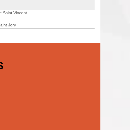
 Saint Vincent
aint Jory
S