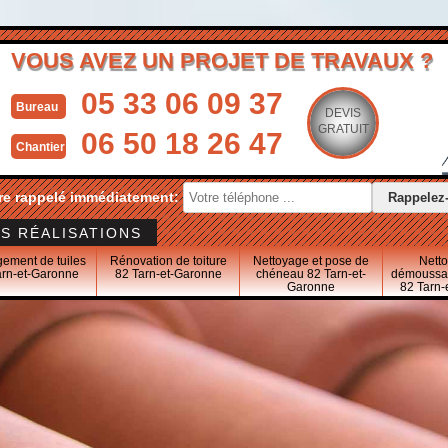
VOUS AVEZ UN PROJET DE TRAVAUX ?
05 33 06 09 37
Bureau
DEVIS
GRATUIT
06 50 18 26 47
Chantier
re rappelé immédiatement:
S RÉALISATIONS
ement de tuiles
Rénovation de toiture
Nettoyage et pose de
Nett
arn-et-Garonne
82 Tarn-et-Garonne
chéneau 82 Tarn-et-
démoussag
Garonne
82 Tarn