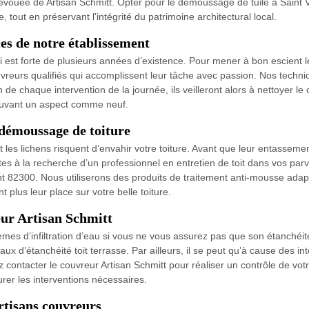
évouée de Artisan Schmitt. Opter pour le démoussage de tuile à Saint V
out en préservant l'intégrité du patrimoine architectural local.
es de notre établissement
ui est forte de plusieurs années d’existence. Pour mener à bon escient
reurs qualifiés qui accomplissent leur tâche avec passion. Nos technic
 fin de chaque intervention de la journée, ils veilleront alors à nettoyer 
rouvant un aspect comme neuf.
 démoussage de toiture
 les lichens risquent d’envahir votre toiture. Avant que leur entassemen
s à la recherche d’un professionnel en entretien de toit dans vos parv
t 82300. Nous utiliserons des produits de traitement anti-mousse adapt
t plus leur place sur votre belle toiture.
eur Artisan Schmitt
blèmes d’infiltration d’eau si vous ne vous assurez pas que son étanché
avaux d’étanchéité toit terrasse. Par ailleurs, il se peut qu’à cause des 
ntacter le couvreur Artisan Schmitt pour réaliser un contrôle de votre 
rer les interventions nécessaires.
rtisans couvreurs