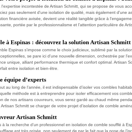
 à l'expertise incontestée de Artisan Schmitt, qui se propose de vous 
iciez pas seulement d'une isolation de qualité, mais également d'une a
ion financière avisée, devient une réalité tangible grâce à l'engagemen
sante, portée par le professionnalisme et l'attention particulière de Art
le à Espinas : découvrez la solution Artisan Schmitt
comble Espinas s'impose comme le choix judicieux, sublimé par la solutio
ceptionnelles, se pare ici d'une nouvelle dimension, orchestrée par l'e
ce unique, alliant performance thermique et confort optimal. Artisan Sch
fait entre isolation et bien-être.
e équipe d’experts
ut au long de l’année, il est indispensable d’isoler vos combles habit
 quelle méthode est à entreprendre pour isoler efficacement vos combles
ntion de nos artisans couvreurs, vous serez gardé au chaud même pendan
r Artisan Schmitt se charger de votre projet d’isolation de comble amé
ouvreur Artisan Schmitt
tes à la recherche d’un professionnel en isolation de comble soufflé à 
fflage est très prisée, non seulement de par le fait que la pose de l’i