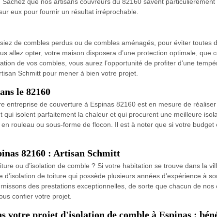
Sachez que nos artisans couvreurs du 82160 savent particulièrement man
ur eux pour fournir un résultat irréprochable.
sposiez de combles perdus ou de combles aménagés, pour éviter toutes d
vous allez opter, votre maison disposera d’une protection optimale, que
ion de vos combles, vous aurez l’opportunité de profiter d’une tempér
rtisan Schmitt pour mener à bien votre projet.
dans le 82160
tre entreprise de couverture à Espinas 82160 est en mesure de réaliser d
 qui isolent parfaitement la chaleur et qui procurent une meilleure iso
 en rouleau ou sous-forme de flocon. Il est à noter que si votre budget e
pinas 82160 : Artisan Schmitt
oiture ou d’isolation de comble ? Si votre habitation se trouve dans la 
e d’isolation de toiture qui possède plusieurs années d’expérience à son
ournissons des prestations exceptionnelles, de sorte que chacun de nos c
ous confier votre projet.
votre projet d'isolation de comble à Espinas : béné