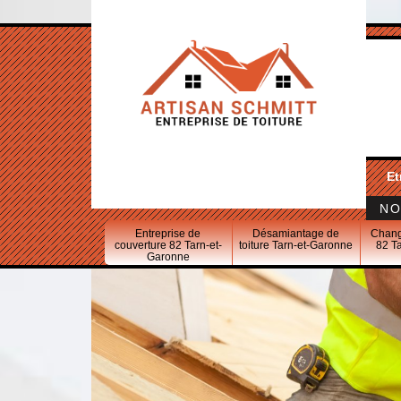
Et
NO
Entreprise de
Désamiantage de
Chang
couverture 82 Tarn-et-
toiture Tarn-et-Garonne
82 T
Garonne