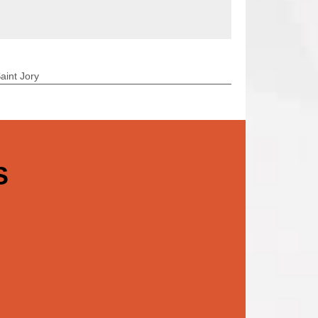
aint Jory
S