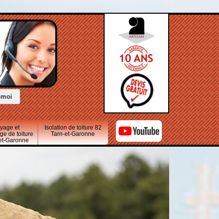
oyage et
Isolation de toiture 82
e de toiture
Tarn-et-Garonne
-et-Garonne