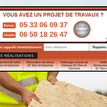
VOUS AVEZ UN PROJET DE TRAVAUX ?
05 33 06 09 37
Bureau
DEVIS
GRATUIT
06 50 18 26 47
Chantier
re rappelé immédiatement:
S RÉALISATIONS
ement de tuiles
Rénovation de toiture
Nettoyage et pose de
Nett
arn-et-Garonne
82 Tarn-et-Garonne
chéneau 82 Tarn-et-
démoussag
Garonne
82 Tarn