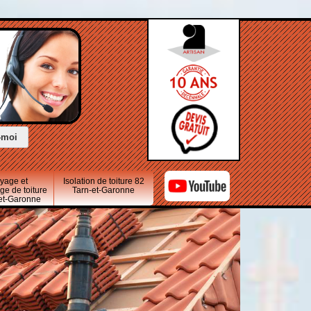
oyage et
Isolation de toiture 82
e de toiture
Tarn-et-Garonne
-et-Garonne