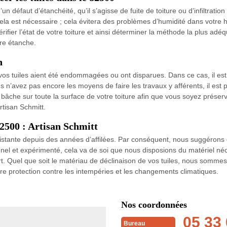
un défaut d’étanchéité, qu’il s’agisse de fuite de toiture ou d’infiltratio
la est nécessaire ; cela évitera des problèmes d’humidité dans votre h
rifier l’état de votre toiture et ainsi déterminer la méthode la plus ad
ure étanche.
n
 vos tuiles aient été endommagées ou ont disparues. Dans ce cas, il es
us n’avez pas encore les moyens de faire les travaux y afférents, il est
 bâche sur toute la surface de votre toiture afin que vous soyez prése
tisan Schmitt.
2500 : Artisan Schmitt
xistante depuis des années d’affilées. Par conséquent, nous suggérons 
l et expérimenté, cela va de soi que nous disposions du matériel né
rt. Quel que soit le matériau de déclinaison de vos tuiles, nous somme
re protection contre les intempéries et les changements climatiques.
Nos coordonnées
05 33 
Bureau