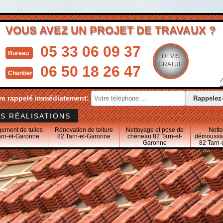
VOUS AVEZ UN PROJET DE TRAVAUX ?
05 33 06 09 37
Bureau
DEVIS
GRATUIT
06 50 18 26 47
Chantier
re rappelé immédiatement:
S RÉALISATIONS
ement de tuiles
Rénovation de toiture
Nettoyage et pose de
Nett
arn-et-Garonne
82 Tarn-et-Garonne
chéneau 82 Tarn-et-
démoussag
Garonne
82 Tarn