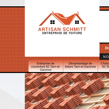
Et
NO
Entreprise de
Désamiantage de
Chang
couverture 82 Tarn-et-
toiture Tarn-et-Garonne
82 T
Garonne