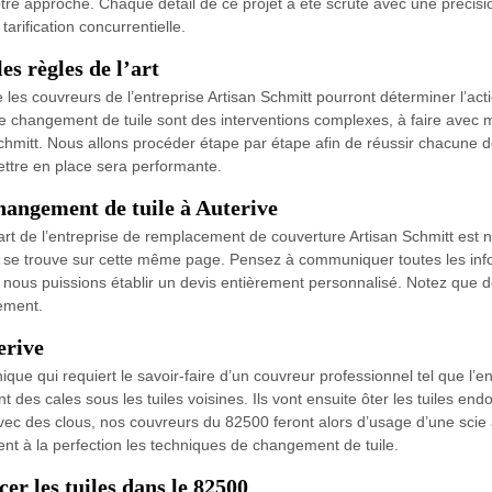
tre approche. Chaque détail de ce projet a été scruté avec une précisio
tarification concurrentielle.
s règles de l’art
ue les couvreurs de l’entreprise Artisan Schmitt pourront déterminer l’a
e changement de tuile sont des interventions complexes, à faire avec min
chmitt. Nous allons procéder étape par étape afin de réussir chacune d
mettre en place sera performante.
angement de tuile à Auterive
art de l’entreprise de remplacement de couverture Artisan Schmitt est 
qui se trouve sur cette même page. Pensez à communiquer toutes les in
e nous puissions établir un devis entièrement personnalisé. Notez qu
gement.
erive
que qui requiert le savoir-faire d’un couvreur professionnel tel que l’en
ont des cales sous les tuiles voisines. Ils vont ensuite ôter les tuiles
es avec des clous, nos couvreurs du 82500 feront alors d’usage d’une scie
nt à la perfection les techniques de changement de tuile.
cer les tuiles dans le 82500