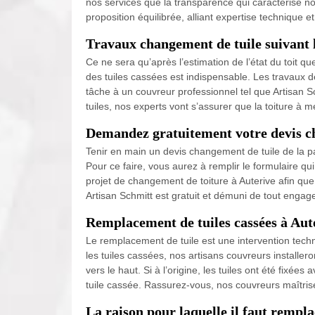
nos services que la transparence qui caractérise no
proposition équilibrée, alliant expertise technique et 
Travaux changement de tuile suivant le
Ce ne sera qu’après l’estimation de l’état du toit q
des tuiles cassées est indispensable. Les travaux d
tâche à un couvreur professionnel tel que Artisan S
tuiles, nos experts vont s’assurer que la toiture à 
Demandez gratuitement votre devis ch
Tenir en main un devis changement de tuile de la p
Pour ce faire, vous aurez à remplir le formulaire 
projet de changement de toiture à Auterive afin qu
Artisan Schmitt est gratuit et démuni de tout enga
Remplacement de tuiles cassées à Aut
Le remplacement de tuile est une intervention techni
les tuiles cassées, nos artisans couvreurs installer
vers le haut. Si à l’origine, les tuiles ont été fixé
tuile cassée. Rassurez-vous, nos couvreurs maîtrise
La raison pour laquelle il faut rempla